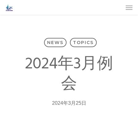
Skip
Men
to
main
content
NEWS
TOPICS
2024年3月例
会
2024年3月25日