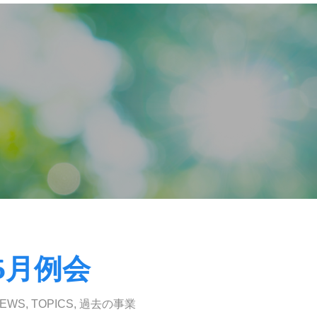
5月例会
EWS
,
TOPICS
,
過去の事業