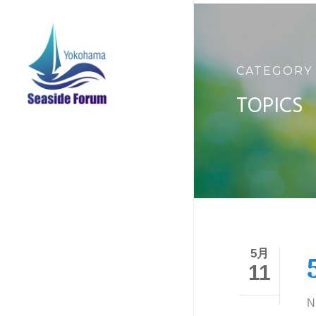
Skip
to
main
content
CATEGORY
TOPICS
5月
11
N